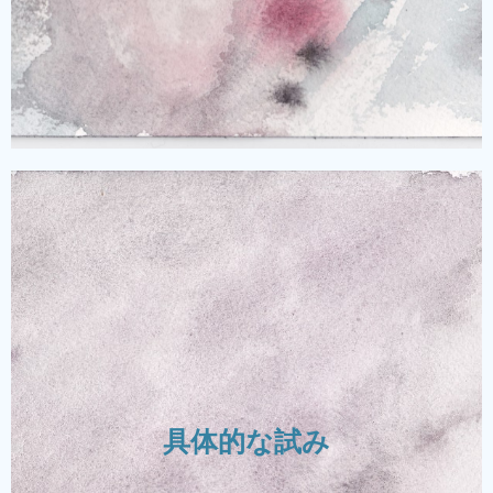
新しい創作と日本の雰囲気
新しい創作・及び日本的要素現代戯曲、創作戯
曲、現時点で演出されていない戯曲に興味があ
ります。私の創作戯曲は、俳優各自の性格を考
慮して創り出した作品です。今後は特に日本人
作家の戯曲を演出したいと望んでいます。特
具体的な試み
に、三島由紀夫の戯曲全集をフランス語に翻訳
した作品を演出したいと考えています。どんな