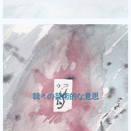
ポエティックな世界へ
皆様がよくご存じの世界をお見せするより、
我々がこの世界に反響を呼ぶ、想像的な世界を
我々の芸術的な意思
作ります。 そうすることで、日常的な世界か
ら離れた、客観的な視点を持つことが可能にな
るかもしれません。 例え観客に別の世界をお
届けできないとしても、お楽しみ頂けるように
努めています。