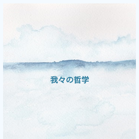
お客様へ
我々にとって演劇とは、様々な人間が一か所に
集まり、想像を駆使して存在し得ない世界を作
り上げることです。
これは、我々の一番の目的であり、また、それ
らをお客様と共有出来る機会を作ることを目標
我々の哲学
としています。
お客様がいなければ、我々も存在しないも同然
です。従って、観客の喜びを常に念頭において
舞台を演じています。
詳細